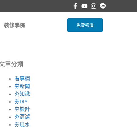
裝修學院
免費報價
文章分類
看專欄
夯新聞
夯知識
夯DIY
夯設計
夯清潔
夯風水