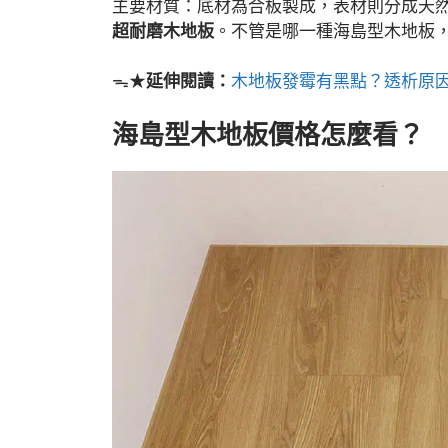
主要材質：底材為合板製成，表材則分成天
超耐磨木地板
。不管是哪一種海島型木地板
ᯓ★
延伸閱讀：
木地板發霉有黑點？透析原
海島型木地板價格怎麼看？