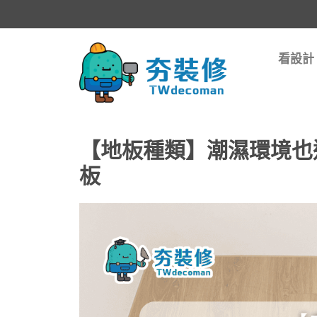
看設計
【地板種類】潮濕環境也
板