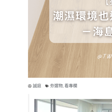
誠庭
夯選物
,
看專欄