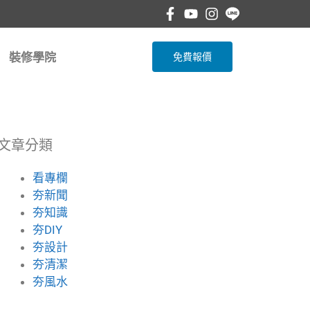
裝修學院
免費報價
文章分類
看專欄
夯新聞
夯知識
夯DIY
夯設計
夯清潔
夯風水