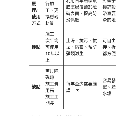
利用日本居家鍍
將墊子
原
行施
膜塗層覆蓋於磁
接鋪設
理/
工、更
磚表面，提高防
浴室要
使用
換磁磚
滑係數
滑的地
方式
材質
施工一
次平均
止滑、抗污、抗
可自由
優點
可使用
垢、防霉、預防
接、拆
10年以
藻類滋生
都方便
上
需打除
磁磚
容易發
施工費
每年至少需要維
缺點
霉、產
用高
護一次
水垢
施工工
期長