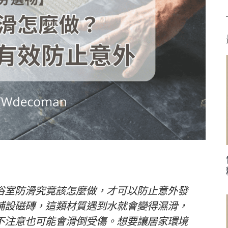
浴室防滑究竟該怎麼做，才可以防止意外發
鋪設磁磚，這類材質遇到水就會變得濕滑，
不注意也可能會滑倒受傷。想要讓居家環境