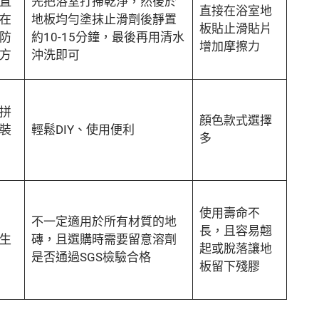
直
先把浴室打掃乾淨，然後於
直接在浴室地
在
地板均勻塗抹止滑劑後靜置
板貼止滑貼片
防
約10-15分鐘，最後再用清水
增加摩擦力
方
沖洗即可
拼
顏色款式選擇
裝
輕鬆DIY、使用便利
多
使用壽命不
不一定適用於所有材質的地
長，且容易翹
生
磚，且選購時需要留意溶劑
起或脫落讓地
是否通過SGS檢驗合格
板留下殘膠