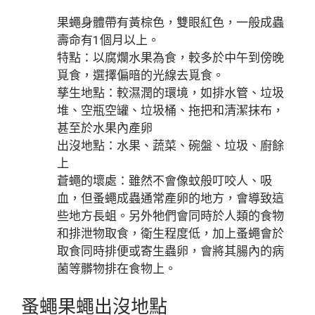
果蠅身體帶有黃棕色，雙眼紅色，一般成蟲
壽命有1個月以上。
特點：以腐爛水果為食，較多於中午到傍晚
覓食，選擇偏暗的光線去覓食。
孳生地點：較濕潤的環境，如排水管、垃圾
堆、空瓶空罐、垃圾桶、拖把和清潔抹布，
甚至於水果內產卵
出沒地點：水果、蔬菜、碗盤、垃圾、廚餘
上
蒼蠅的壞處：雖然不會像蚊般叮咬人、吸
血，但蚤蠅成蟲通常產卵的地方，會導致這
些地方長蛆。另外牠們會同時於人類的食物
和排泄物取食，衛生程度低，加上蚤蠅會於
取食同時排便或寄生蟲卵，會將其腸內的病
菌等髒物排在食物上。
蚤蠅果蠅出沒地點