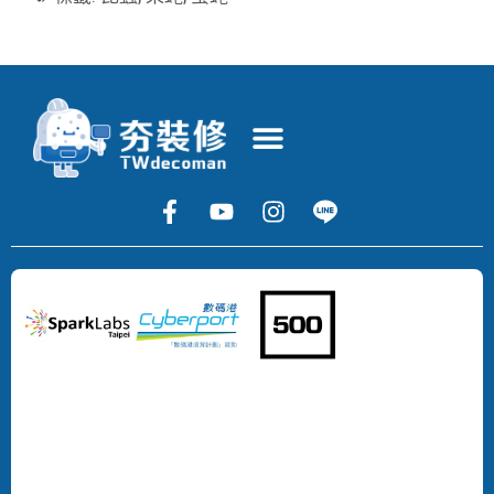
Copyright
©
2024
DECOMAN
DEVELOPMENT
LIMITED
All
Rights
Reserved.
版
權