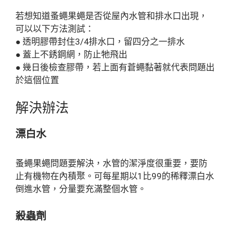
若想知道蚤蠅果蠅是否從屋內水管和排水口出現，
可以以下方法測試：
● 透明膠帶封住3/4排水口，留四分之一排水
● 蓋上不銹鋼網，防止牠飛出
● 幾日後檢查膠帶，若上面有蒼蠅黏著就代表問題出
於這個位置
解決辦法
漂白水
蚤蠅果蠅問題要解決，水管的潔淨度很重要，要防
止有機物在內積聚。可每星期以1比99的稀釋漂白水
倒進水管，分量要充滿整個水管。
殺蟲劑