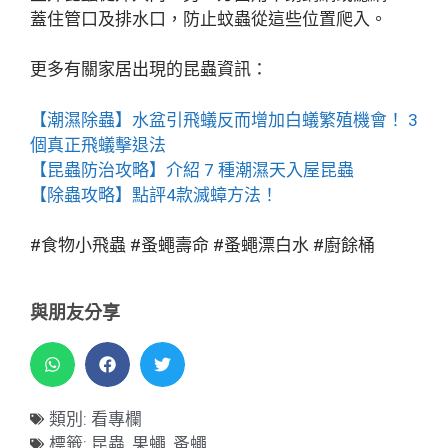
蓋住管口及排水口，防止蚊蟲從這些位置爬入。
更多有關家居出現的昆蟲資訊：
【潮濕除蟲】水盆引飛蟻反而增加白蟻繁殖機會！ 3
個真正飛蟻擊退法
【昆蟲防治攻略】介紹 7 種潮濕天入屋昆蟲
【除蟲攻略】點評4款滅蟑方法！
#食物小飛蟲 #蚤蠅壽命 #蚤蠅漂白水 #廚餘桶
與朋友分享
類別:
看專欄
標籤:
昆蟲
,
果蠅
,
蚤蠅