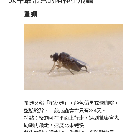
家中最常見的兩種小飛蟲
蚤蠅
蚤蠅又稱「棺材蠅」，顏色偏黑或深咖啡，
型態駝背，一般成蟲壽命只有3-4天。
特點：蚤蠅可在平面上行走，遇到驚嚇會先
助跑再飛走，速度比果蠅快