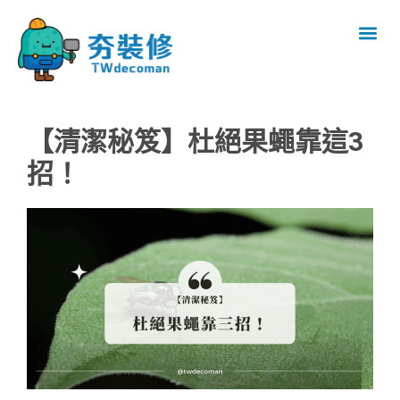
【清潔秘笈】杜絕果蠅靠這3
招！