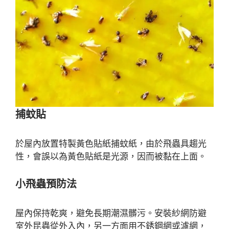
捕蚊貼
於屋內放置特製黃色貼紙捕蚊紙，由於飛蟲具趨光
性，會誤以為黃色貼紙是光源，因而被黏在上面。
小飛蟲預防法
屋內保持乾爽，避免長期潮濕髒污。安裝紗網防避
室外昆蟲從外入內，另一方面用不銹鋼網或濾網，