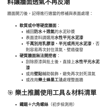
料讓牆面透氣不再反潮
牆面開刀後，記得進行適當的修補與表面處理：
軟質或中等硬度牆面
：
補回
防水＋透氣
的水泥砂漿
表面塗料請選用
水性平光水泥漆
千萬別用乳膠漆、半光或亮光水泥漆
，否
則容易再次封住濕氣、壁癌復發
硬質牆面無法開挖者
：
刮除原漆與批土後，直接上
水性平光水泥
漆
或用
壁貼
輔助裝飾，避免再次封死濕氣
或改用
樂土蜂巢工法
處理整面牆
🎯
樂土推薦使用工具＆材料清單
鐵鎚＋六角螺絲
（初步檢測用）