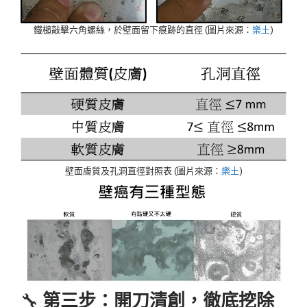
鐵槌敲擊六角螺絲，於壁面留下痕跡的直徑 (圖片來源：
樂土
)
壁面膚質及孔洞直徑對照表 (圖片來源：
樂土
)
🔧
第三步：開刀清創，徹底挖除