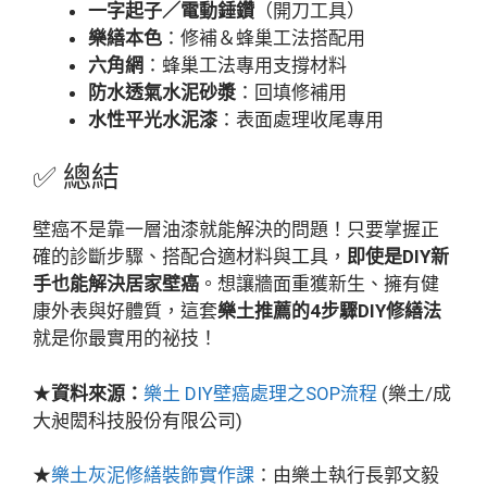
一字起子／電動錘鑽
（開刀工具）
樂繕本色
：修補＆蜂巢工法搭配用
六角網
：蜂巢工法專用支撐材料
防水透氣水泥砂漿
：回填修補用
水性平光水泥漆
：表面處理收尾專用
✅ 總結
壁癌不是靠一層油漆就能解決的問題！只要掌握正
確的診斷步驟、搭配合適材料與工具，
即使是DIY新
手也能解決居家壁癌
。想讓牆面重獲新生、擁有健
康外表與好體質，這套
樂土推薦的4步驟DIY修繕法
就是你最實用的祕技！
★
資料來源：
樂土 DIY壁癌處理之SOP流程
(樂土/成
大昶閎科技股份有限公司)
★
樂土灰泥修繕裝飾實作課
：由樂土執行長郭文毅