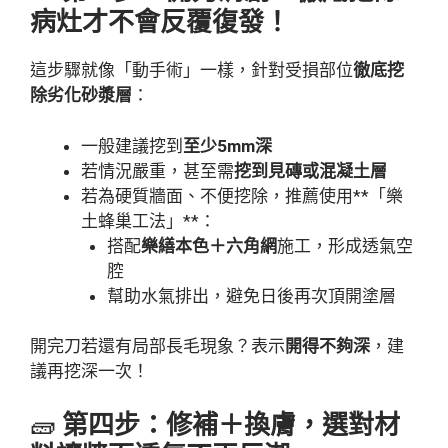
病灶才不會反覆復發！
這步驟就像「動手術」一樣，針對受損部位
徹底挖
除劣化砂漿層
：
一般建議挖到
至少5mm深
若情況嚴重，甚至需
挖到見磚或混凝土層
若為硬質牆面、不便挖除，推薦使用**「樂
土蜂巢工法」**：
搭配
樂繕本色＋六角網
施工，形成透氣空
腔
幫助水氣排出，避免日後再次頂開塗層
開完刀若還有局部長毛現象？表示
開得不夠深
，建
議再挖深一次！
🧱
第四步：修補＋換膚，選對材