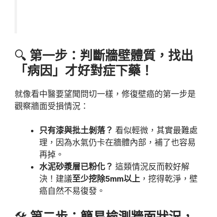
🔍
第一步：判斷牆壁體質，找出
「病因」才好對症下藥！
就像看中醫要望聞問切一樣，修復壁癌的第一步是
觀察牆面受損情況：
只有漆與批土剝落？
看似輕微，其實最難處
理，因為水氣仍卡在牆體內部，補了也容易
再掉。
水泥砂漿層已粉化？
這類情況反而較好解
決！建議
至少挖除5mm以上
，挖得乾淨，壁
癌自然不易復發。
🛠️
第二步：簡易檢測牆面狀況，