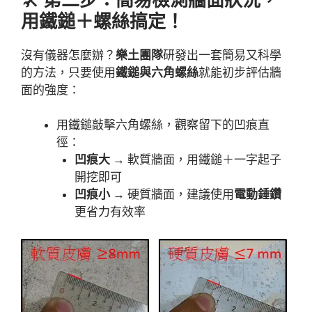
用鐵鎚＋螺絲搞定！
沒有儀器怎麼辦？
樂土團隊
研發出一套簡易又科學
的方法，只要使用
鐵鎚與六角螺絲
就能初步評估牆
面的強度：
用鐵鎚敲擊六角螺絲，觀察留下的凹痕直
徑：
凹痕大
→ 軟質牆面，用鐵鎚＋一字起子
開挖即可
凹痕小
→ 硬質牆面，建議使用
電動錘鑽
更省力有效率