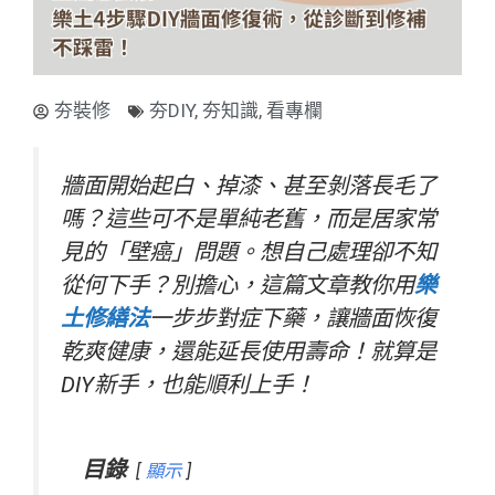
夯裝修
夯DIY
,
夯知識
,
看專欄
牆面開始起白、掉漆、甚至剝落長毛了
嗎？這些可不是單純老舊，而是居家常
見的「壁癌」問題。想自己處理卻不知
從何下手？別擔心，這篇文章教你用
樂
土修繕法
一步步對症下藥，讓牆面恢復
乾爽健康，還能延長使用壽命！就算是
DIY新手，也能順利上手！
目錄
顯示