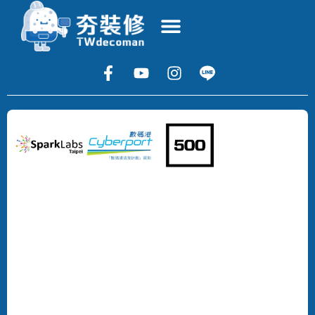
Copyright
©
2024
DECOMAN
DEVELOPMENT
LIMITED
All
Rights
Reserved.
版
權
所
有，
不
得