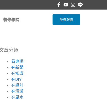
裝修學院
免費報價
文章分類
看專欄
夯新聞
夯知識
夯DIY
夯設計
夯清潔
夯風水