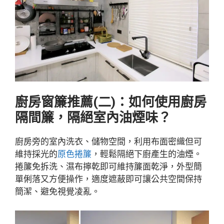
廚房窗簾推薦(二)：如何使用廚房
隔間簾，隔絕室內油煙味？
廚房旁的室內洗衣、儲物空間，利用布面密織但可
維持採光的
原色捲簾
，輕鬆隔絕下廚產生的油煙。
捲簾免拆洗、濕布擰乾即可維持簾面乾淨，外型簡
單俐落又方便操作，適度遮蔽即可讓公共空間保持
簡潔、避免視覺凌亂。