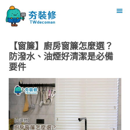
【窗簾】廚房窗簾怎麼選？
防潑水、油煙好清潔是必備
要件