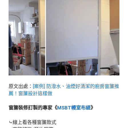
原文出處：
[
案例] 防潑水、油煙好清潔的廚房窗簾推
薦！窗簾設計這樣做
窗簾裝修訂製的專家《
MSBT幔室布緹
》
⤷線上看各種窗簾款式