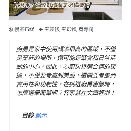
幔室布緹
夯裝修
,
夯選物
,
看專欄
廚房是家中使用頻率很高的區域，不僅
是烹飪的場所，還可能是聚會和日常活
動的中心。因此，為廚房挑選合適的窗
簾，不僅要考慮到美觀，還需要考慮到
實用性和功能性。在挑選廚房窗簾時，
怎麼選最簡單呢？答案就在文章裡啦！
目錄
顯示