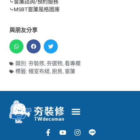
⤷窗簾諮詢/預約服務
⤷MSBT窗簾風格圖庫
與朋友分享
類別:
夯裝修
,
夯選物
,
看專欄
標籤:
幔室布緹
,
廚房
,
窗簾