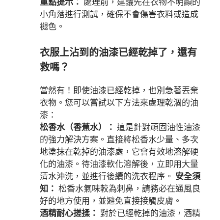
重點提示：
處理前，建議先在衣物不明顯的
小角落進行測試，確保不會傷害衣料或造成
褪色。
衣服上沾到的油漆已經乾掉了，還有
救嗎？
當然有！即使油漆已經乾掉，也別急著丟棄
衣物。您可以嘗試以下方法來處理乾涸的油
漆：
松香水（香蕉水）：
這是針對頑固油性油漆
的強力解決方案。直接將松香水少量、多次
地塗抹在乾掉的油漆處，它會有效地溶解硬
化的油漆。待油漆軟化溶解後，立即用大量
清水沖洗，並進行後續的洗衣程序。
安全須
知：
松香水氣味較為刺鼻，請務必在通風良
好的地方使用，並避免直接接觸皮膚。
酒精耐心搓揉：
對於已經乾掉的油漆，酒精