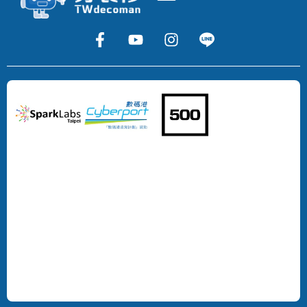
Copyright
©
2024
DECOMAN
DEVELOPMENT
LIMITED
All
Rights
Reserved.
版
權
所
有，
不
得
轉
載