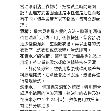
當油漆剛沾上衣物時，把握黃金時間是關
鍵！處理方式會因油漆是水性還是油性而略
有不同，但手邊若有以下物品，皆可立即處
理：
酒精：
最常見也最方便的方法。將藥用酒精
倒在油漆污漬處，用手輕輕搓揉，您會發現
油漆慢慢溶解。重複數次後，再以正常的洗
衣程序（洗衣粉或洗衣精）清洗即可。
花露水／綠油精：
這些家居常備品也能派上
用場！將少量花露水或綠油精塗抹在污漬
上，靜待幾分鐘，然後用指腹或軟刷順著布
料紋理搓洗，油漆便會逐漸脫落，最後再進
行常規清洗。
洗米水：
一個環保又溫和的選擇，特別適合
處理小範圍的油漆污漬。將沾染的衣物浸泡
在洗米水中至少 24 小時，然後再用力搓洗，
有助於分解油漆。