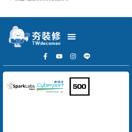
Copyright
©
2024
DECOMAN
DEVELOPMENT
LIMITED
All
Rights
Reserved.
版
權