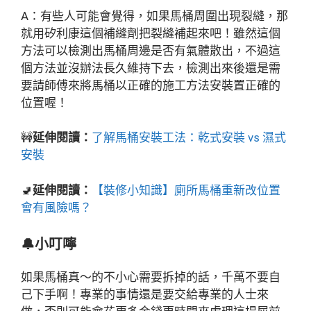
A：有些人可能會覺得，如果馬桶周圍出現裂縫，那
就用矽利康這個補縫劑把裂縫補起來吧！雖然這個
方法可以檢測出馬桶周邊是否有氣體散出，不過這
個方法並沒辦法長久維持下去，檢測出來後還是需
要請師傅來將馬桶以正確的施工方法安裝置正確的
位置喔！
🚧
延伸閱讀：
了解馬桶安裝工法：乾式安裝 vs 濕式
安
裝
🚽
延伸閱讀：
【裝修小知識】廁所馬桶重新改位置
會有風險
嗎？
🔔
小叮嚀
如果馬桶真～的不小心需要拆掉的話，千萬不要自
己下手啊！專業的事情還是要交給專業的人士來