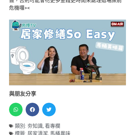
做，否則可能會花更多金錢更時間來處理這場屎前
危機囉><
與朋友分享
類別:
夯知識
,
看專欄
標籤:
居家清潔
,
馬桶異味