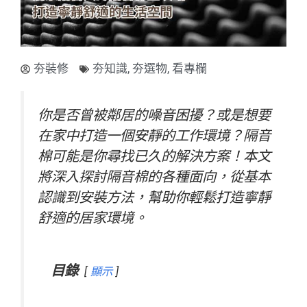
夯裝修
夯知識
,
夯選物
,
看專欄
你是否曾被鄰居的噪音困擾？或是想要
在家中打造一個安靜的工作環境？隔音
棉可能是你尋找已久的解決方案！本文
將深入探討隔音棉的各種面向，從基本
認識到安裝方法，幫助你輕鬆打造寧靜
舒適的居家環境。
目錄
顯示