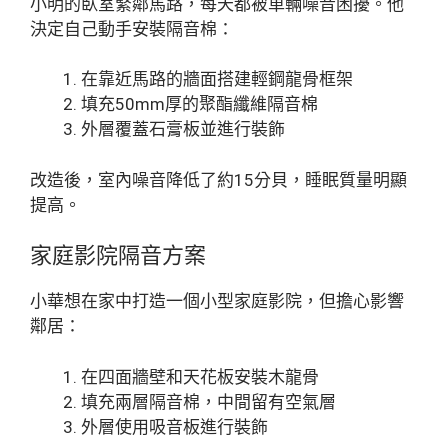
小明的臥室緊鄰馬路，每天都被車輛噪音困擾。他
決定自己動手安裝隔音棉：
在靠近馬路的牆面搭建輕鋼龍骨框架
填充50mm厚的聚酯纖維隔音棉
外層覆蓋石膏板並進行裝飾
改造後，室內噪音降低了約15分貝，睡眠質量明顯
提高。
家庭影院隔音方案
小華想在家中打造一個小型家庭影院，但擔心影響
鄰居：
在四面牆壁和天花板安裝木龍骨
填充兩層隔音棉，中間留有空氣層
外層使用吸音板進行裝飾